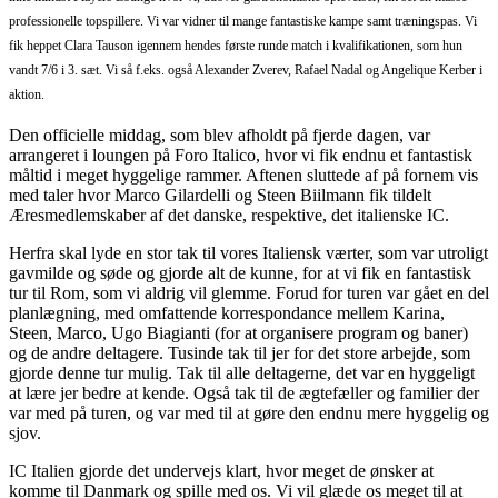
professionelle topspillere. Vi var vidner til mange fantastiske kampe samt træningspas. Vi
fik heppet Clara Tauson igennem hendes første runde match i kvalifikationen, som hun
vandt 7/6 i 3. sæt. Vi så f.eks. også Alexander Zverev, Rafael Nadal og Angelique Kerber i
aktion.
Den officielle middag, som blev afholdt på fjerde dagen, var
arrangeret i loungen på Foro Italico, hvor vi fik endnu et fantastisk
måltid i meget hyggelige rammer. Aftenen sluttede af på fornem vis
med taler hvor Marco Gilardelli og Steen Biilmann fik tildelt
Æresmedlemskaber af det danske, respektive, det italienske IC.
Herfra skal lyde en stor tak til vores Italiensk værter, som var utroligt
gavmilde og søde og gjorde alt de kunne, for at vi fik en fantastisk
tur til Rom, som vi aldrig vil glemme. Forud for turen var gået en del
planlægning, med omfattende korrespondance mellem Karina,
Steen, Marco, Ugo Biagianti (for at organisere program og baner)
og de andre deltagere. Tusinde tak til jer for det store arbejde, som
gjorde denne tur mulig. Tak til alle deltagerne, det var en hyggeligt
at lære jer bedre at kende. Også tak til de ægtefæller og familier der
var med på turen, og var med til at gøre den endnu mere hyggelig og
sjov.
IC Italien gjorde det undervejs klart, hvor meget de ønsker at
komme til Danmark og spille med os. Vi vil glæde os meget til at