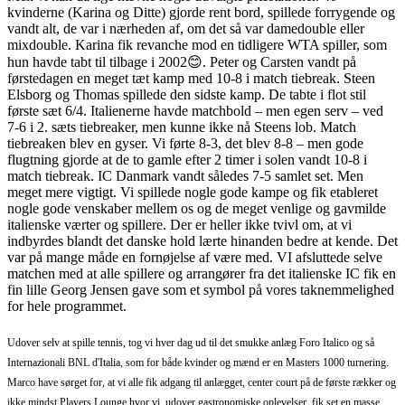
kvinderne (Karina og Ditte) gjorde rent bord, spillede forrygende og
vandt alt, de var i nærheden af, om det så var damedouble eller
mixdouble. Karina fik revanche mod en tidligere WTA spiller, som
hun havde tabt til tilbage i 2002😊. Peter og Carsten vandt på
førstedagen en meget tæt kamp med 10-8 i match tiebreak. Steen
Elsborg og Thomas spillede den sidste kamp. De tabte i flot stil
første sæt 6/4. Italienerne havde matchbold – men egen serv – ved
7-6 i 2. sæts tiebreaker, men kunne ikke nå Steens lob. Match
tiebreaken blev en gyser. Vi førte 8-3, det blev 8-8 – men gode
flugtning gjorde at de to gamle efter 2 timer i solen vandt 10-8 i
match tiebreak. IC Danmark vandt således 7-5 samlet set. Men
meget mere vigtigt. Vi spillede nogle gode kampe og fik etableret
nogle gode venskaber mellem os og de meget venlige og gavmilde
italienske værter og spillere. Der er heller ikke tvivl om, at vi
indbyrdes blandt det danske hold lærte hinanden bedre at kende. Det
var på mange måde en fornøjelse af være med. VI afsluttede selve
matchen med at alle spillere og arrangører fra det italienske IC fik en
fin lille Georg Jensen gave som et symbol på vores taknemmelighed
for hele programmet.
Udover selv at spille tennis, tog vi hver dag ud til det smukke anlæg Foro Italico og så
Internazionali BNL d'Italia, som for både kvinder og mænd er en Masters 1000 turnering.
Marco have sørget for, at vi alle fik adgang til anlægget, center court på de første rækker og
ikke mindst Players Lounge hvor vi, udover gastronomiske oplevelser, fik set en masse