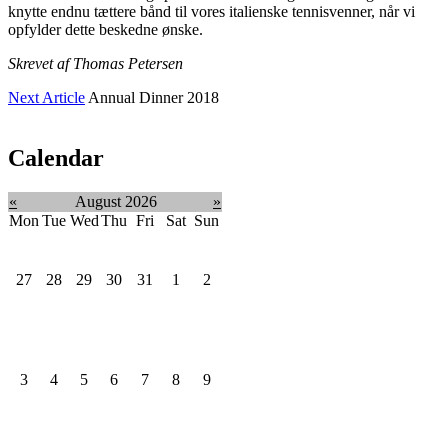
knytte endnu tættere bånd til vores italienske tennisvenner, når vi
opfylder dette beskedne ønske.
Skrevet af Thomas Petersen
Next Article
Annual Dinner 2018
Calendar
«
August 2026
»
Mon
Tue
Wed
Thu
Fri
Sat
Sun
27
28
29
30
31
1
2
3
4
5
6
7
8
9