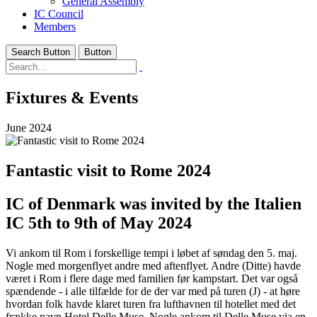
General Assembly
IC Council
Members
Search Button
Button
Fixtures & Events
June 2024
Fantastic visit to Rome 2024
IC of Denmark was invited by the Italien
IC 5th to 9th of May 2024
Vi ankom til Rom i forskellige tempi i løbet af søndag den 5. maj.
Nogle med morgenflyet andre med aftenflyet. Andre (Ditte) havde
været i Rom i flere dage med familien før kampstart. Det var også
spændende - i alle tilfælde for de der var med på turen (J) - at høre
hvordan folk havde klaret turen fra lufthavnen til hotellet med det
frække navn Hotel Delle Muse. Nogle ankom til Delle Muse via en