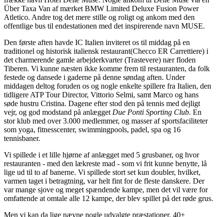
Über Taxa Van af mærket BMW Limited Deluxe Fusion Power
Atletico. Andre tog det mere stille og roligt og ankom med den
offentlige bus til endestationen med det inspirerende navn MUSE.
Den første aften havde IC Italien inviteret os til middag på en
traditionel og historisk italiensk restaurant(Checco ER Carrettiere) i
det charmerende gamle arbejderkvarter (Trastevere) nær floden
Tiberen. Vi kunne næsten ikke komme frem til restauranten, da folk
festede og dansede i gaderne på denne søndag aften. Under
middagen deltog foruden os og nogle enkelte spillere fra Italien, den
tidligere ATP Tour Director, Vittorio Selmi, samt Marco og hans
søde hustru Cristina. Dagene efter stod den på tennis med dejligt
vejr, og god modstand på anlægget
Due Ponti Sporting Club
. En
stor klub med over 3.000 medlemmer, og masser af sportsfaciliteter
som yoga, fitnesscenter, swimmingpools, padel, spa og 16
tennisbaner.
Vi spillede i et lille hjørne af anlægget med 5 grusbaner, og hvor
restauranten - med den lækreste mad - som vi frit kunne benytte, lå
lige ud til to af banerne. Vi spillede stort set kun doubler, hvilket,
varmen taget i betragtning, var helt fint for de fleste danskere. Der
var mange sjove og meget spændende kampe, men det vil være for
omfattende at omtale alle 12 kampe, der blev spillet på det røde grus.
Men vi kan da lige nævne nogle udvalgte præstationer. 40+